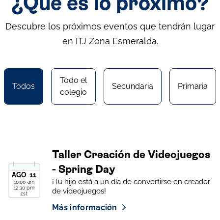
¿Qué es lo próximo?
Descubre los próximos eventos que tendrán lugar
en ITJ Zona Esmeralda.
Todo el
Todos
Secundaria
Primaria
colegio
Taller Creación de Videojuegos
- Spring Day
AGO
11
¡Tu hijo está a un día de convertirse en creador
10:00 am
12:30 pm
de videojuegos!
cst
Más información