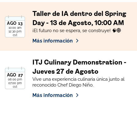
Taller de IA dentro del Spring
Day - 13 de Agosto, 10:00 AM
AGO
13
10:00 am
¡El futuro no se espera, se construye! 🧠🌐
12:30 pm
cst
Más información
ITJ Culinary Demonstration -
Jueves 27 de Agosto
AGO
27
Vive una experiencia culinaria única junto al
06:00 pm
07:00 pm
reconocido Chef Diego Niño.
cst
Más información