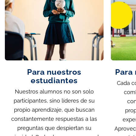
Para nuestros
Para 
estudiantes
Cada co
Nuestros alumnos no son solo
comb
participantes, sino líderes de su
con
propio aprendizaje, que buscan
prop
constantemente respuestas a las
exper
preguntas que despiertan su
Aprovec