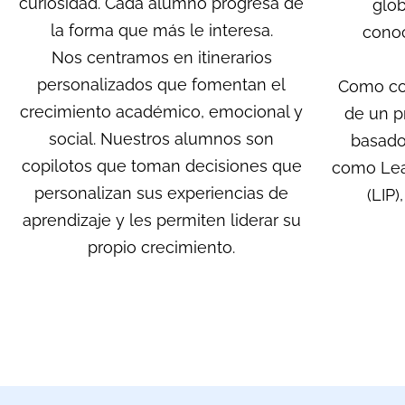
curiosidad. Cada alumno progresa de
glob
la forma que más le interesa.
conoc
Nos centramos en itinerarios
personalizados que fomentan el
Como col
crecimiento académico, emocional y
de un p
social. Nuestros alumnos son
basado
copilotos que toman decisiones que
como Lea
personalizan sus experiencias de
(LIP)
aprendizaje y les permiten liderar su
propio crecimiento.