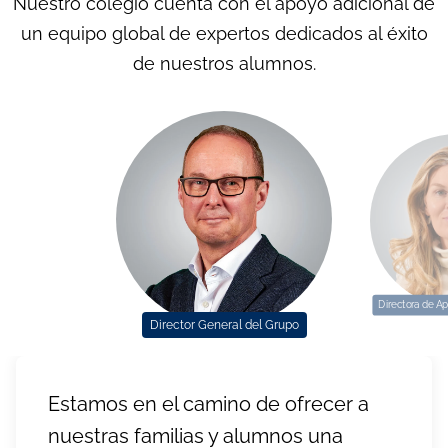
Nuestro colegio cuenta con el apoyo adicional de
un equipo global de expertos dedicados al éxito
de nuestros alumnos.
Directora de Ap
Director General del Grupo
Estamos en el camino de ofrecer a
nuestras familias y alumnos una