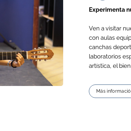
Experimenta nu
Ven a visitar n
con aulas equi
canchas deporti
laboratorios es
artística, el bie
Más informaci