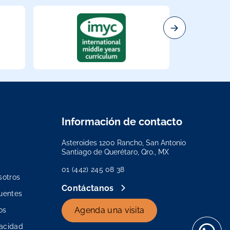
Información de contacto
Asteroides 1200 Rancho, San Antonio
Santiago de Querétaro, Qro., MX
01 (442) 245 08 38
sotros
Contáctanos
uentes
Agenda una visita
os
vacidad