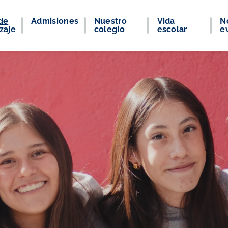
de
Admisiones
Nuestro
Vida
No
zaje
colegio
escolar
e