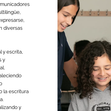
comunicadores
tilingüe,
expresarse,
n diversas
 y escrita,
s y
al.
taleciendo
o
 la escritura
a.
alizando y