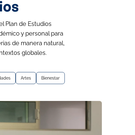
ios
l Plan de Estudios
adémico y personal para
erias de manera natural,
ntextos globales.
dades
Artes
Bienestar