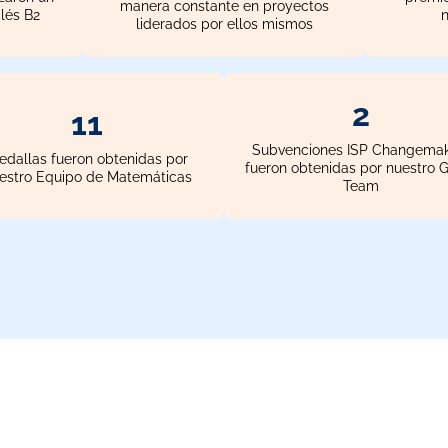
manera constante en proyectos
glés B2
liderados por ellos mismos
3
15
Subvenciones ISP Changemak
dallas fueron obtenidas por
fueron obtenidas por nuestro 
estro Equipo de Matemáticas
Team