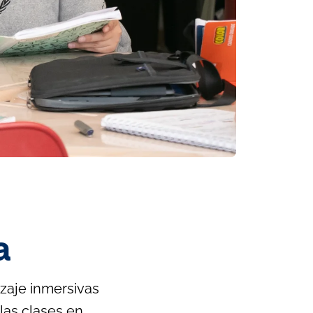
a
izaje inmersivas
las clases en