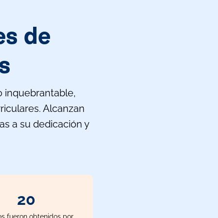
es de
s
o inquebrantable,
riculares. Alcanzan
ias a su dedicación y
26
s fueron obtenidos por