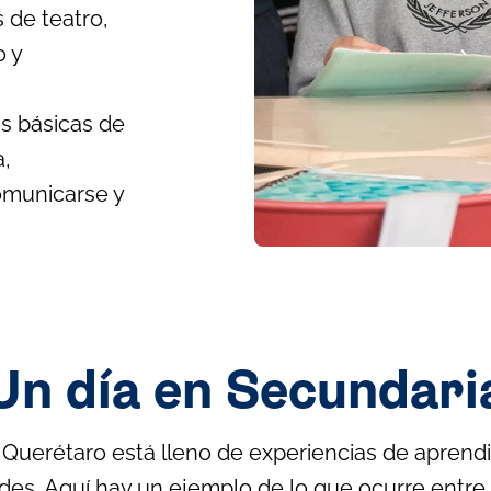
 de teatro,
o y
es básicas de
a,
omunicarse y
Un día en Secundari
 Querétaro está lleno de experiencias de aprend
des. Aquí hay un ejemplo de lo que ocurre entre 