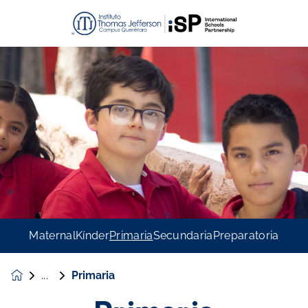
Maternal
Kínder
Primaria
Secundaria
Preparatoria
Primaria