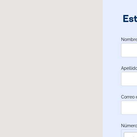
Es
Nombre
Apellido
Correo 
Número 