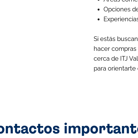
Opciones d
Experiencia
Si estás buscan
hacer compras o
cerca de ITJ Va
para orientarte
ontactos important