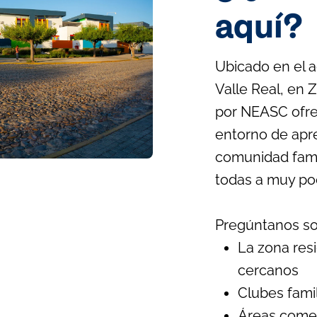
aquí?
Ubicado en el a
Valle Real, en 
por NEASC ofr
entorno de apr
comunidad fami
todas a muy poc
Pregúntanos sob
La zona resi
cercanos
Clubes fami
Áreas comer