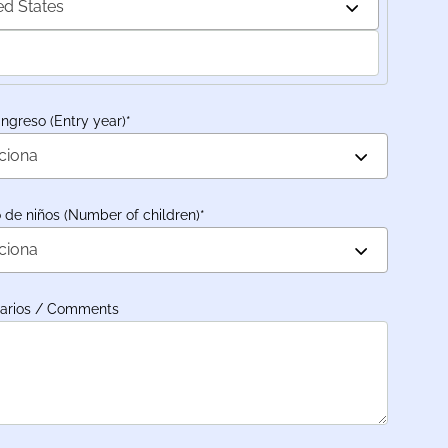
ed States
ingreso (Entry year)
*
ciona
de niños (Number of children)
*
ciona
arios / Comments