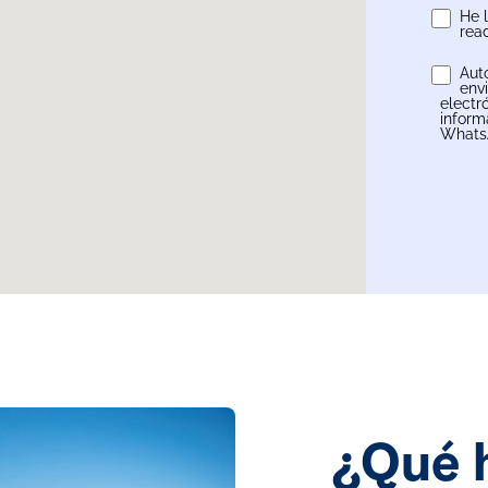
He 
rea
Aut
env
electr
inform
WhatsA
¿Qué 