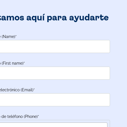
tamos aquí para ayudarte
 (Name)
*
 (First name)
*
electrónico (Email)
*
de teléfono (Phone)
*