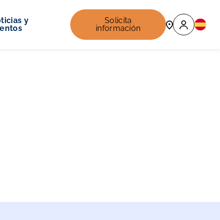
ticias y
Solicita
entos
información