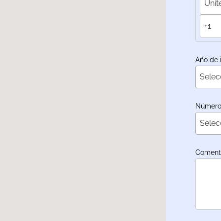
Unit
Año de 
Selec
Número 
Selec
Coment