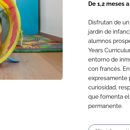
De 1,2 meses a
Disfrutan de u
jardín de infan
alumnos prosper
Years Curriculu
entorno de inme
con francés. E
expresamente pa
curiosidad, re
que fomenta el 
permanente.