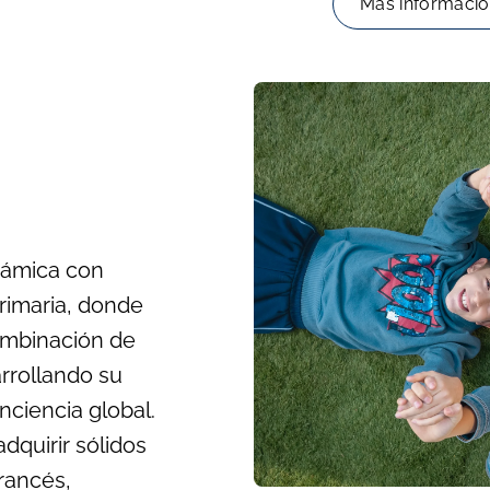
Más informaci
námica con
rimaria, donde
ombinación de
arrollando su
nciencia global.
dquirir sólidos
rancés,