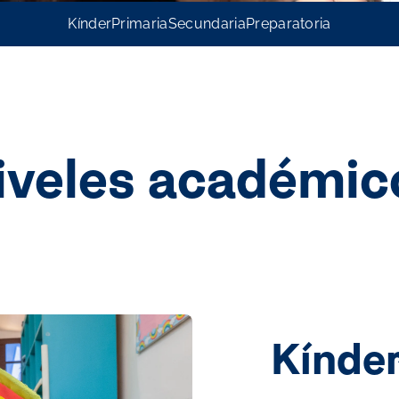
Kínder
Primaria
Secundaria
Preparatoria
iveles académic
Kínde