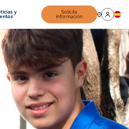
ticias y
Solicita
entos
información