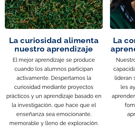
La curiosidad alimenta
La co
nuestro aprendizaje
apren
El mejor aprendizaje se produce
Nuestr
cuando los alumnos participan
capacida
activamente. Despertamos la
lideran
curiosidad mediante proyectos
les a
prácticos y un aprendizaje basado en
aprender
la investigación, que hace que el
fom
enseñanza sea emocionante,
ap
memorable y lleno de exploración.